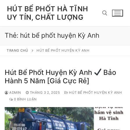
Chuyển
HÚT BỂ PHỐT HÀ TĨNH
đến
UY TÍN, CHẤT LƯỢNG
nội
dung
Thẻ:
hút bể phốt huyện Kỳ Anh
Tìm kiếm cho:
TRANG CHỦ
HÚT BỂ PHỐT HUYỆN KỲ ANH
Hút Bể Phốt Huyện Kỳ Anh
Bảo
Hành 5 Năm [Giá Cực Rẻ]
ADMIN
THÁNG 3 2, 2025
HÚT BỂ PHỐT HUYỆN KỲ ANH
0 BÌNH LUẬN